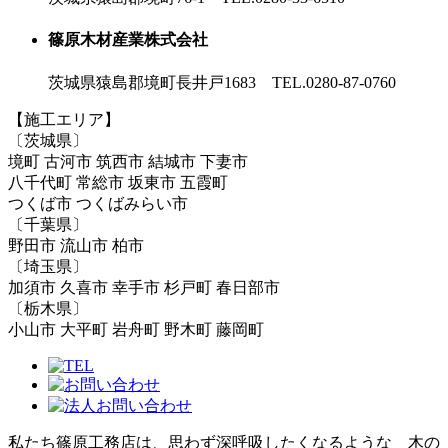
篠原木材産業株式会社
茨城県猿島郡境町長井戸1683 TEL.0280-87-0760
【施工エリア】
〔茨城県〕
境町 古河市 筑西市 結城市 下妻市
八千代町 常総市 坂東市 五霞町
つくば市 つくばみらい市
〔千葉県〕
野田市 流山市 柏市
〔埼玉県〕
加須市 久喜市 幸手市 杉戸町 春日部市
〔栃木県〕
小山市 大平町 岩舟町 野木町 藤岡町
私たち篠原工務店は、思わず深呼吸したくなるような 木の