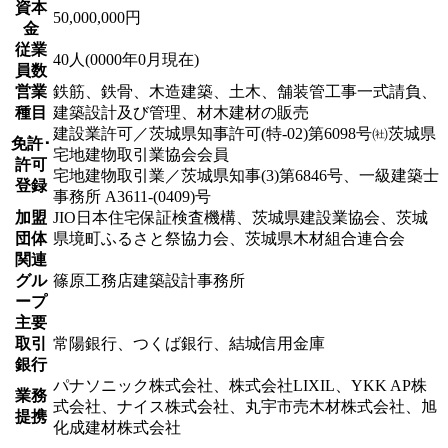
資本
50,000,000円
金
従業
40人(0000年0月現在)
員数
営業
鉄筋、鉄骨、木造建築、土木、舗装管工事一式請負、
種目
建築設計及び管理、材木建材の販売
建設業許可／茨城県知事許可(特-02)第6098号㈳茨城県
免許･
宅地建物取引業協会会員
許可
宅地建物取引業／茨城県知事(3)第6846号、一級建築士
登録
事務所 A3611-(0409)号
加盟
JIO日本住宅保証検査機構、茨城県建設業協会、茨城
団体
県境町ふるさと祭協力会、茨城県木材組合連合会
関連
グル
篠原工務店建築設計事務所
ープ
主要
取引
常陽銀行、つくば銀行、結城信用金庫
銀行
パナソニック株式会社、株式会社LIXIL、YKK AP株
業務
式会社、ナイス株式会社、丸宇市売木材株式会社、旭
提携
化成建材株式会社