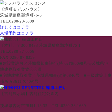
〔境町モデルハウス〕
茨城県猿島郡境町76-6
TEL.0280-23-3009
詳しくはコチラ
来場予約はコチラ
〔本社〕〒306-0433 茨城県猿島郡境町76-1
TEL.0280-87-6666
FAX.0280-87-8359
■建設業許可／茨城県知事許可(特-02)第6098号㈳茨城県宅
地建物取引業協会会員
■宅地建物取引業／茨城県知事(3)第6846号 ■一級建築士事
務所 A3611-(0409)号
【古河展示場】古河住宅公園内
茨城県古河市旭町1-18-35 TEL.0280-33-1639