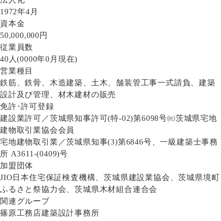
1972年4月
資本金
50,000,000円
従業員数
40人(0000年0月現在)
営業種目
鉄筋、鉄骨、木造建築、土木、舗装管工事一式請負、建築
設計及び管理、材木建材の販売
免許･許可登録
建設業許可／茨城県知事許可(特-02)第6098号㈳茨城県宅地
建物取引業協会会員
宅地建物取引業／茨城県知事(3)第6846号、一級建築士事務
所 A3611-(0409)号
加盟団体
JIO日本住宅保証検査機構、茨城県建設業協会、茨城県境町
ふるさと祭協力会、茨城県木材組合連合会
関連グループ
篠原工務店建築設計事務所