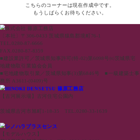
こちらのコーナーは現在作成中です。
もうしばらくお待ちください。
〔本社〕〒306-0433 茨城県猿島郡境町76-1
TEL.0280-87-6666
FAX.0280-87-8359
■建設業許可／茨城県知事許可(特-02)第6098号㈳茨城県宅
地建物取引業協会会員
■宅地建物取引業／茨城県知事(3)第6846号 ■一級建築士事
務所 A3611-(0409)号
【古河展示場】古河住宅公園内
茨城県古河市旭町1-18-35 TEL.0280-33-1639
【モデルハウス】