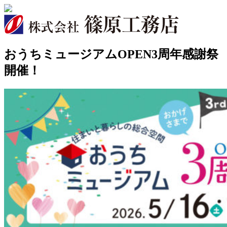
おうちミュージアムOPEN3周年感謝祭
開催！