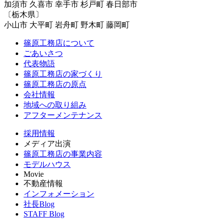
加須市 久喜市 幸手市 杉戸町 春日部市
〔栃木県〕
小山市 大平町 岩舟町 野木町 藤岡町
篠原工務店について
ごあいさつ
代表物語
篠原工務店の家づくり
篠原工務店の原点
会社情報
地域への取り組み
アフターメンテナンス
採用情報
メディア出演
篠原工務店の事業内容
モデルハウス
Movie
不動産情報
インフォメーション
社長Blog
STAFF Blog