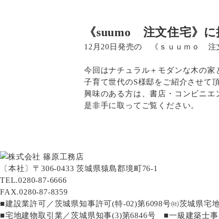
《suumo 注文住宅》
12月20日発売の 《ｓｕｕｍｏ 
今回はナチュラル＋モダンな木の家
子育て世代のS様邸をご紹介させて
興味のある方は、書店・コンビニエ
是非手に取ってご覧ください。
〔本社〕〒306-0433 茨城県猿島郡境町76-1
TEL.0280-87-6666
FAX.0280-87-8359
■建設業許可／茨城県知事許可(特-02)第6098号㈳茨城
■宅地建物取引業／茨城県知事(3)第6846号 ■一級建築士事務所 