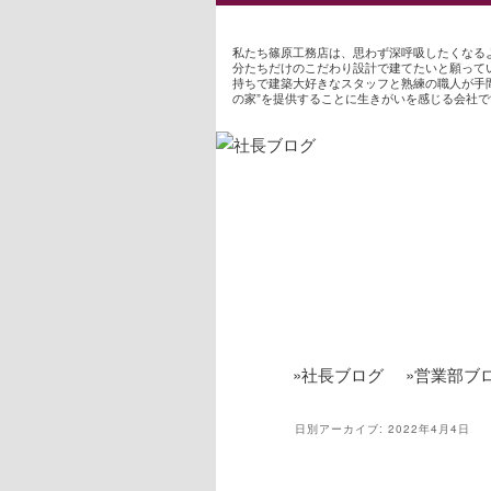
私たち篠原工務店は、思わず深呼吸したくなる
分たちだけのこだわり設計で建てたいと願って
持ちで建築大好きなスタッフと熟練の職人が手
の家”を提供することに生きがいを感じる会社で
»社長ブログ
»営業部ブ
日別アーカイブ:
2022年4月4日