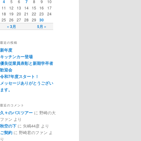
4
5
6
7
8
9
10
11
12
13
14
15
16
17
18
19
20
21
22
23
24
25
26
27
28
29
30
« 3月
5月 »
最近の投稿
新年度
キッチンカー登場
優良従業員表彰と新期学卒者
歓迎会
令和7年度スタート！
メッセージありがとうござい
ます。
最近のコメント
久々のバスツアー
に
野崎の大
ファン
より
秋空の下
に
矢嶋44彦
より
ご契約
に
野崎君のファン
よ
り