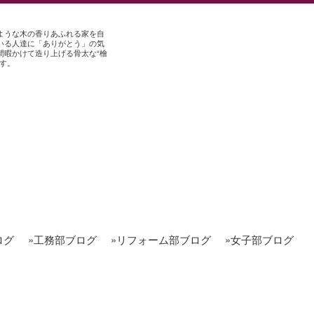
ような木の香りあふれる家を自
いる人達に「ありがとう」の気
間暇かけて造り上げる骨太な“檜
す。
ログ
»工務部ブログ
»リフォーム部ブログ
»女子部ブログ