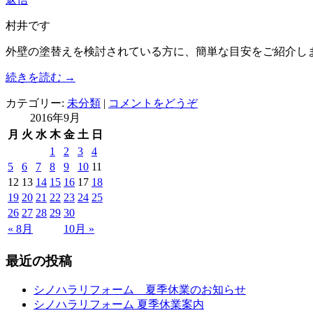
村井です
外壁の塗替えを検討されている方に、簡単な目安をご紹介し
続きを読む
→
カテゴリー:
未分類
|
コメントをどうぞ
2016年9月
月
火
水
木
金
土
日
1
2
3
4
5
6
7
8
9
10
11
12
13
14
15
16
17
18
19
20
21
22
23
24
25
26
27
28
29
30
« 8月
10月 »
最近の投稿
シノハラリフォーム 夏季休業のお知らせ
シノハラリフォーム 夏季休業案内