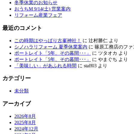
冬季休業のお知らせ
おうちM 9/14(土) 営業案内
リフォーム産業フェア
最近のコメント
この時期はやっぱり古峯神社！
に
辻村勝仁
より
シノハラリフォーム 夏季休業案内
に
篠原工務店のファ
ポートレイト「5年、その幕間･･･」
に
ツタオカ
より
ポートレイト「5年、その幕間･･･」
に
やまぐち
より
「美味しい」があふれる時間
に
staff03
より
カテゴリー
未分類
アーカイブ
2026年8月
2025年8月
2024年12月